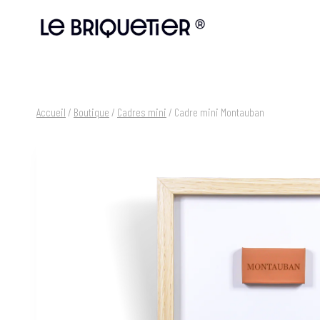
Aller
au
contenu
Accueil
/
Boutique
/
Cadres mini
/
Cadre mini Montauban