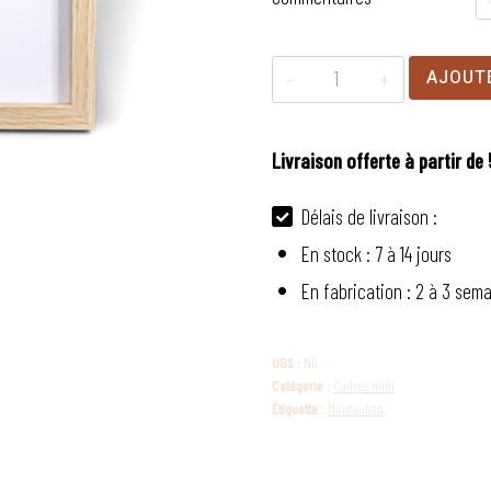
quantité
AJOUT
de
Cadre
Livraison offerte à partir de 
mini
Montauban
Délais de livraison :
En stock : 7 à 14 jours
En fabrication : 2 à 3 sem
UGS :
ND
Catégorie :
Cadres mini
Étiquette :
Montauban