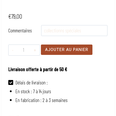
€
79,00
Commentaires
quantité
AJOUTER AU PANIER
de
Cadre
Livraison offerte à partir de 50 €
Albi
Délais de livraison :
En stock : 7 à 14 jours
En fabrication : 2 à 3 semaines