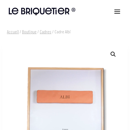
Aller
au
contenu
Accueil
/
Boutique
/
Cadres
/
Cadre Albi