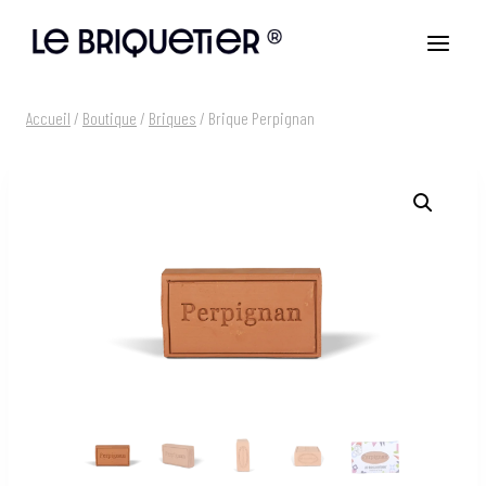
Aller
au
contenu
Accueil
/
Boutique
/
Briques
/
Brique Perpignan