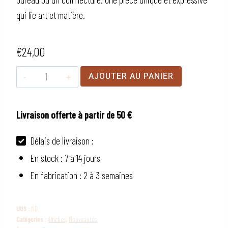
qui lie art et matière.
€
24,00
quantité
AJOUTER AU PANIER
de
Affiche
Livraison offerte à partir de 50 €
brodée
Vélo
Délais de livraison :
Canal
En stock : 7 à 14 jours
du
En fabrication : 2 à 3 semaines
Midi
UGS :
ND
Catégories :
Affiches
,
Nouveautés